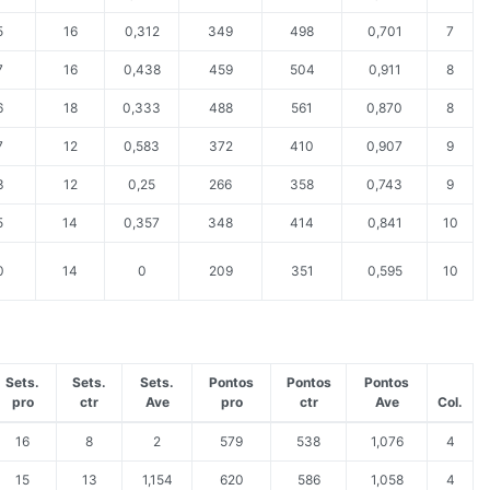
5
16
0,312
349
498
0,701
7
7
16
0,438
459
504
0,911
8
6
18
0,333
488
561
0,870
8
7
12
0,583
372
410
0,907
9
3
12
0,25
266
358
0,743
9
5
14
0,357
348
414
0,841
10
0
14
0
209
351
0,595
10
Sets.
Sets.
Sets.
Pontos
Pontos
Pontos
pro
ctr
Ave
pro
ctr
Ave
Col.
16
8
2
579
538
1,076
4
15
13
1,154
620
586
1,058
4