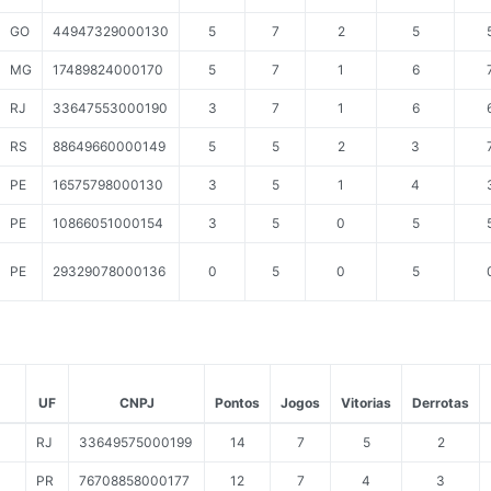
GO
44947329000130
5
7
2
5
MG
17489824000170
5
7
1
6
RJ
33647553000190
3
7
1
6
RS
88649660000149
5
5
2
3
PE
16575798000130
3
5
1
4
PE
10866051000154
3
5
0
5
PE
29329078000136
0
5
0
5
UF
CNPJ
Pontos
Jogos
Vitorias
Derrotas
RJ
33649575000199
14
7
5
2
PR
76708858000177
12
7
4
3