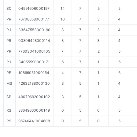
SC
04991606000197
14
7
5
2
PR
76708858000177
10
7
3
4
RJ
33647553000190
8
7
3
4
PR
03806428000114
8
7
3
4
PR
77603041000105
7
7
2
5
RJ
34055590000171
6
7
1
6
PE
10866051000154
4
7
1
6
MS
42632188000130
3
5
1
4
SP
49079692000102
3
5
1
4
RS
88649660000149
0
5
0
5
RS
96746441004608
0
5
0
5