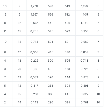
16
9
1,778
590
513
1,150
5
15
9
1,667
566
512
1,105
5
8
12
0,667
443
426
1,040
6
11
15
0,733
548
572
0,958
6
10
14
0,714
501
521
0,962
7
6
17
0,353
426
530
0,804
7
4
18
0,222
390
525
0,743
8
3
20
0,15
408
563
0,725
8
7
12
0,583
390
444
0,878
9
5
12
0,417
351
394
0,891
9
4
15
0,267
369
449
0,822
10
2
14
0,143
290
381
0,761
10