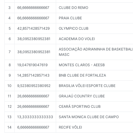
3
66,6666666666667
CLUBE DO REMO
4
66,6666666666667
PRAIA CLUBE
5
42,8571428571429
OLYMPICO CLUB
6
38,0952380952381
ACADEMIA DO VOLEI
ASSOCIAÇÃO ADRIANINHA DE BASKETBAL
7
38,0952380952381
MASC
8
19,047619047619
MONTES CLAROS - AEESB
9
14,2857142857143
BNB CLUBE DE FORTALEZA
10
9,52380952380952
BRASILIA VÔLEI ESPORTE CLUBE
11
26,6666666666667
GRAJAÚ COUNTRY CLUBE
12
26,6666666666667
CEARÁ SPORTING CLUB
13
13,3333333333333
SANTA MONICA CLUBE DE CAMPO
14
6,66666666666667
RECIFE VÔLEI