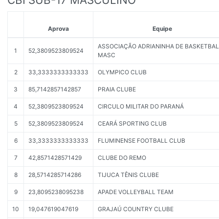
Aprova
Equipe
ASSOCIAÇÃO ADRIANINHA DE BASKETBAL
1
52,3809523809524
MASC
2
33,3333333333333
OLYMPICO CLUB
3
85,7142857142857
PRAIA CLUBE
4
52,3809523809524
CIRCULO MILITAR DO PARANÁ
5
52,3809523809524
CEARÁ SPORTING CLUB
6
33,3333333333333
FLUMINENSE FOOTBALL CLUB
7
42,8571428571429
CLUBE DO REMO
8
28,5714285714286
TIJUCA TÊNIS CLUBE
9
23,8095238095238
APADE VOLLEYBALL TEAM
10
19,047619047619
GRAJAÚ COUNTRY CLUBE