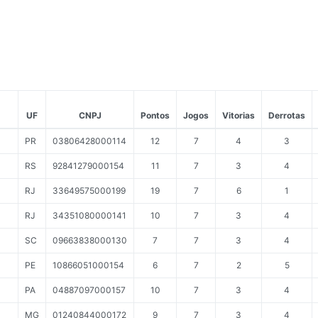
UF
CNPJ
Pontos
Jogos
Vitorias
Derrotas
PR
03806428000114
12
7
4
3
RS
92841279000154
11
7
3
4
RJ
33649575000199
19
7
6
1
RJ
34351080000141
10
7
3
4
SC
09663838000130
7
7
3
4
PE
10866051000154
6
7
2
5
PA
04887097000157
10
7
3
4
MG
01240844000172
9
7
3
4