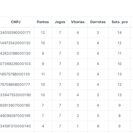
CNPJ
Pontos
Jogos
Vitorias
Derrotas
Sets. pro
34055590000171
12
7
4
3
14
14972542000130
10
7
3
4
12
42632188000130
9
7
3
4
11
07369226000103
9
7
3
4
10
16575798000130
11
7
3
4
13
76708858000177
10
7
3
4
12
33647553000190
10
7
4
3
13
92913607000180
7
7
3
4
9
46099297000195
7
7
2
5
8
34591310000140
4
7
1
6
6