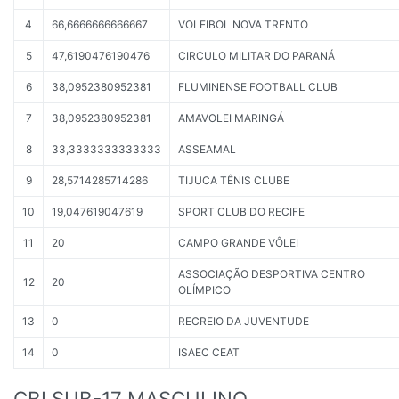
4
66,6666666666667
VOLEIBOL NOVA TRENTO
5
47,6190476190476
CIRCULO MILITAR DO PARANÁ
6
38,0952380952381
FLUMINENSE FOOTBALL CLUB
7
38,0952380952381
AMAVOLEI MARINGÁ
8
33,3333333333333
ASSEAMAL
9
28,5714285714286
TIJUCA TÊNIS CLUBE
10
19,047619047619
SPORT CLUB DO RECIFE
11
20
CAMPO GRANDE VÔLEI
ASSOCIAÇÃO DESPORTIVA CENTRO
12
20
OLÍMPICO
13
0
RECREIO DA JUVENTUDE
14
0
ISAEC CEAT
CBI SUB-17 MASCULINO