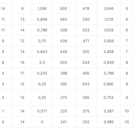
14
9
1,556
500
478
1,046
5
11
13
0,846
540
530
1,019
6
11
14
0,786
538
533
1,009
6
9
12
0,75
436
471
0,926
7
9
14
0,643
446
520
0,858
7
8
16
0,5
500
534
0,936
8
4
17
0,235
389
495
0,786
8
3
12
0,25
295
343
0,860
9
3
12
0,25
275
365
0,753
9
1
14
0,071
220
375
0,587
10
0
14
0
241
352
0,685
10