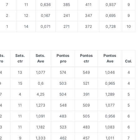
7
11
0,636
385
411
0,937
9
2
12
0,167
241
347
0,695
9
1
14
0,071
271
372
0,728
10
ts.
Sets.
Sets.
Pontos
Pontos
Pontos
ro
ctr
Ave
pro
ctr
Ave
Col.
4
13
1,077
574
549
1,046
4
9
15
0,6
503
521
0,965
4
7
4
4,25
504
391
1,289
5
4
11
1,273
548
509
1,077
5
2
11
1,091
483
505
0,956
6
3
11
1,182
523
483
1,083
6
2
9
1,333
462
457
1,011
7