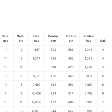
Sets.
Sets.
Sets.
Pontos
Pontos
Pontos
pro
ctr
Ave
pro
ctr
Ave
Col.
14
12
1,167
592
566
1,046
4
14
13
1,077
595
582
1,022
4
18
3
6
516
423
1,220
5
9
12
0,75
455
450
1,011
5
10
15
0,667
534
552
0,967
6
7
16
0,438
394
517
0,762
6
10
11
0,909
472
489
0,965
7
12
13
0,923
544
547
0,995
7