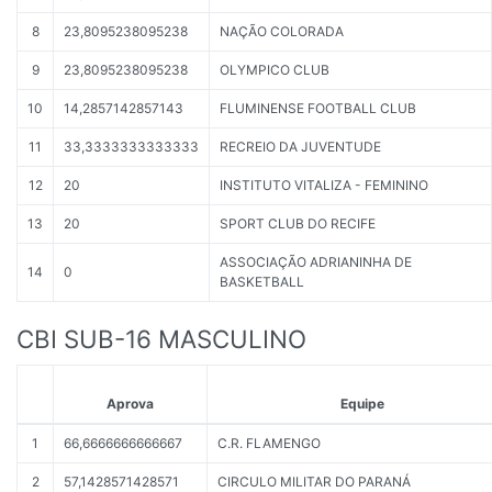
8
23,8095238095238
NAÇÃO COLORADA
9
23,8095238095238
OLYMPICO CLUB
10
14,2857142857143
FLUMINENSE FOOTBALL CLUB
11
33,3333333333333
RECREIO DA JUVENTUDE
12
20
INSTITUTO VITALIZA - FEMININO
13
20
SPORT CLUB DO RECIFE
ASSOCIAÇÃO ADRIANINHA DE
14
0
BASKETBALL
CBI SUB-16 MASCULINO
Aprova
Equipe
1
66,6666666666667
C.R. FLAMENGO
2
57,1428571428571
CIRCULO MILITAR DO PARANÁ