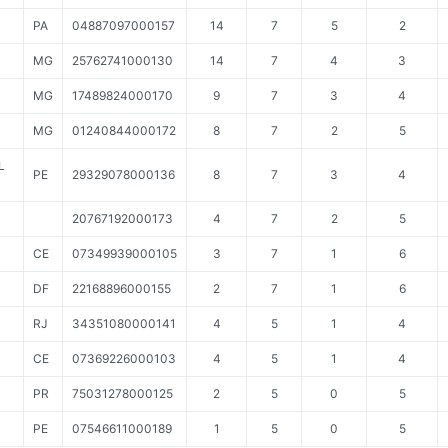
PA
04887097000157
14
7
5
2
MG
25762741000130
14
7
4
3
MG
17489824000170
9
7
3
4
MG
01240844000172
8
7
2
5
L
PE
29329078000136
8
7
3
4
20767192000173
4
7
2
5
CE
07349939000105
3
7
1
6
DF
22168896000155
2
7
1
6
RJ
34351080000141
4
5
1
4
CE
07369226000103
4
5
1
4
PR
75031278000125
2
5
0
5
PE
07546611000189
1
5
0
5