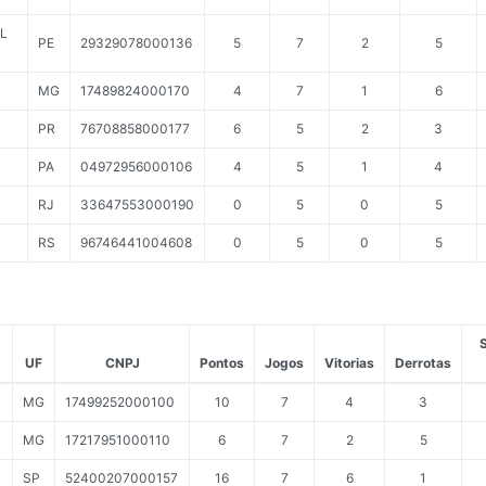
L
PE
29329078000136
5
7
2
5
MG
17489824000170
4
7
1
6
PR
76708858000177
6
5
2
3
PA
04972956000106
4
5
1
4
RJ
33647553000190
0
5
0
5
RS
96746441004608
0
5
0
5
UF
CNPJ
Pontos
Jogos
Vitorias
Derrotas
MG
17499252000100
10
7
4
3
MG
17217951000110
6
7
2
5
SP
52400207000157
16
7
6
1