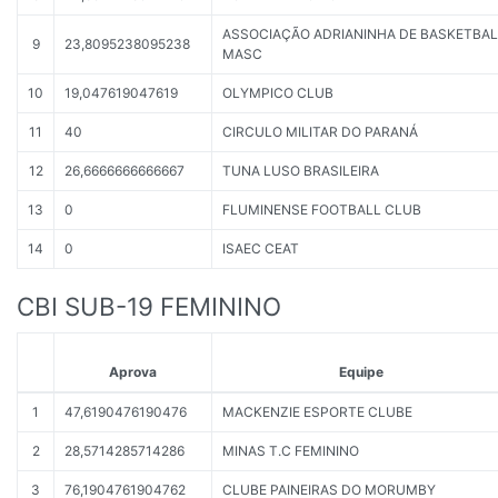
ASSOCIAÇÃO ADRIANINHA DE BASKETBAL
9
23,8095238095238
MASC
10
19,047619047619
OLYMPICO CLUB
11
40
CIRCULO MILITAR DO PARANÁ
12
26,6666666666667
TUNA LUSO BRASILEIRA
13
0
FLUMINENSE FOOTBALL CLUB
14
0
ISAEC CEAT
CBI SUB-19 FEMININO
Aprova
Equipe
1
47,6190476190476
MACKENZIE ESPORTE CLUBE
2
28,5714285714286
MINAS T.C FEMININO
3
76,1904761904762
CLUBE PAINEIRAS DO MORUMBY