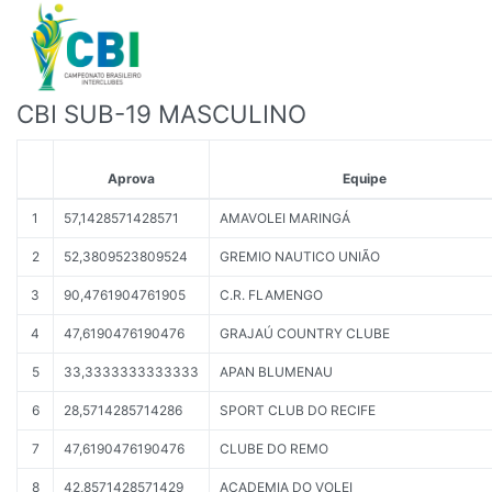
CBI SUB-19 MASCULINO
Aprova
Equipe
1
57,1428571428571
AMAVOLEI MARINGÁ
2
52,3809523809524
GREMIO NAUTICO UNIÃO
3
90,4761904761905
C.R. FLAMENGO
4
47,6190476190476
GRAJAÚ COUNTRY CLUBE
5
33,3333333333333
APAN BLUMENAU
6
28,5714285714286
SPORT CLUB DO RECIFE
7
47,6190476190476
CLUBE DO REMO
8
42,8571428571429
ACADEMIA DO VOLEI