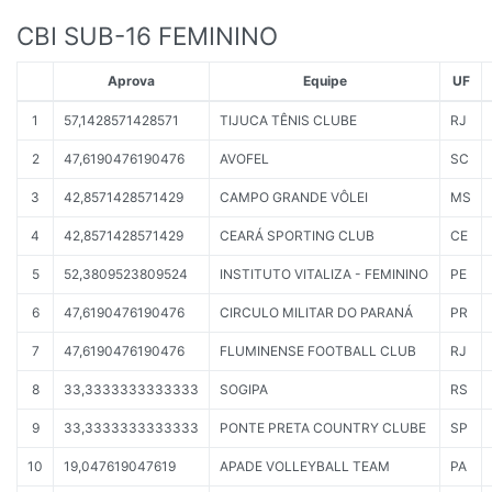
CBI SUB-16 FEMININO
Aprova
Equipe
UF
1
57,1428571428571
TIJUCA TÊNIS CLUBE
RJ
2
47,6190476190476
AVOFEL
SC
3
42,8571428571429
CAMPO GRANDE VÔLEI
MS
4
42,8571428571429
CEARÁ SPORTING CLUB
CE
5
52,3809523809524
INSTITUTO VITALIZA - FEMININO
PE
6
47,6190476190476
CIRCULO MILITAR DO PARANÁ
PR
7
47,6190476190476
FLUMINENSE FOOTBALL CLUB
RJ
8
33,3333333333333
SOGIPA
RS
9
33,3333333333333
PONTE PRETA COUNTRY CLUBE
SP
10
19,047619047619
APADE VOLLEYBALL TEAM
PA