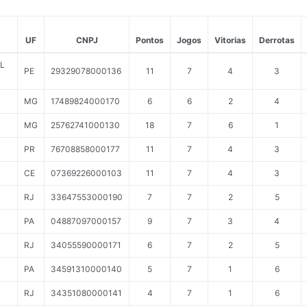
UF
CNPJ
Pontos
Jogos
Vitorias
Derrotas
L
PE
29329078000136
11
7
4
3
MG
17489824000170
6
6
2
4
MG
25762741000130
18
7
6
1
PR
76708858000177
11
7
4
3
CE
07369226000103
11
7
4
3
RJ
33647553000190
7
7
2
5
PA
04887097000157
9
7
3
4
RJ
34055590000171
6
7
2
5
PA
34591310000140
5
7
1
6
RJ
34351080000141
4
7
1
6