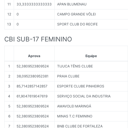
11
33,3333333333333
APAN BLUMENAU
12
0
CAMPO GRANDE VÔLEI
13
0
SPORT CLUB DO RECIFE
CBI SUB-17 FEMININO
Aprova
Equipe
1
52,3809523809524
TIJUCA TÊNIS CLUBE
2
38,0952380952381
PRAIA CLUBE
3
85,7142857142857
ESPORTE CLUBE PINHEIROS
4
61,9047619047619
SERVIÇO SOCIAL DA INDUSTRIA
5
52,3809523809524
AMAVOLEI MARINGÁ
6
52,3809523809524
MINAS T.C FEMININO
7
52,3809523809524
BNB CLUBE DE FORTALEZA