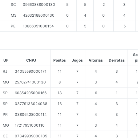
SC
09663838000130
5
5
2
3
MS
42632188000130
0
4
0
4
PE
10866051000154
0
5
0
5
Se
UF
CNPJ
Pontos
Jogos
Vitorias
Derrotas
p
RJ
34055590000171
11
7
4
3
1
MG
25762741000130
8
7
3
4
SP
60854205000166
18
7
6
1
1
SP
03779133024038
13
7
4
3
1
PR
03806428000114
11
7
4
3
1
MG
17217951000110
11
7
3
4
1
CE
07349939000105
11
7
4
3
1