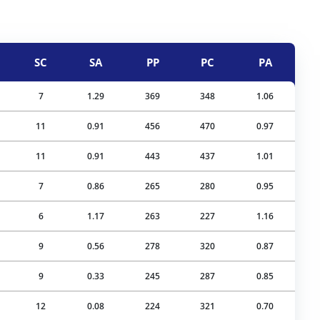
SC
SA
PP
PC
PA
7
1.29
369
348
1.06
11
0.91
456
470
0.97
11
0.91
443
437
1.01
7
0.86
265
280
0.95
6
1.17
263
227
1.16
9
0.56
278
320
0.87
9
0.33
245
287
0.85
12
0.08
224
321
0.70