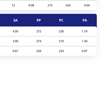
12
0.08
215
324
0.66
SA
PP
PC
PA
4.50
272
228
1.19
3.00
274
210
1.30
0.67
226
234
0.97