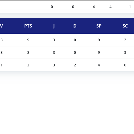
0
0
4
4
1
V
PTS
J
D
SP
SC
3
9
3
0
9
2
3
8
3
0
9
3
1
3
3
2
4
6