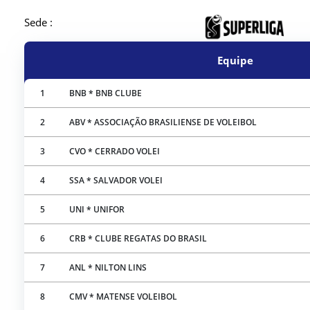
Sede :
Equipe
1
BNB * BNB CLUBE
2
ABV * ASSOCIAÇÃO BRASILIENSE DE VOLEIBOL
3
CVO * CERRADO VOLEI
4
SSA * SALVADOR VOLEI
5
UNI * UNIFOR
6
CRB * CLUBE REGATAS DO BRASIL
7
ANL * NILTON LINS
8
CMV * MATENSE VOLEIBOL